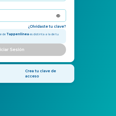
¿Olvidaste tu clave?
ve de
Tappenlínea
es distinta a la de tu
iciar Sesión
Crea tu clave de
acceso