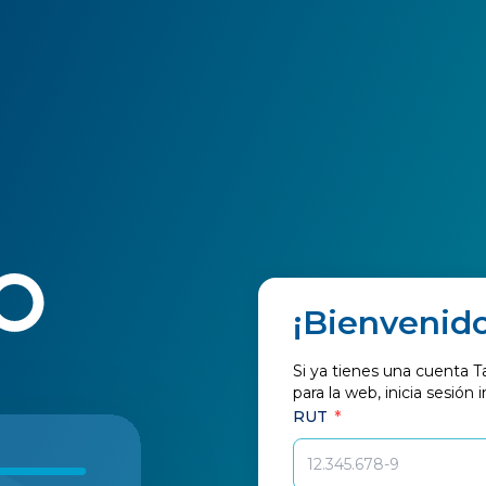
¡Bienvenido
Si ya tienes una cuenta T
para la web, inicia sesión
RUT
*