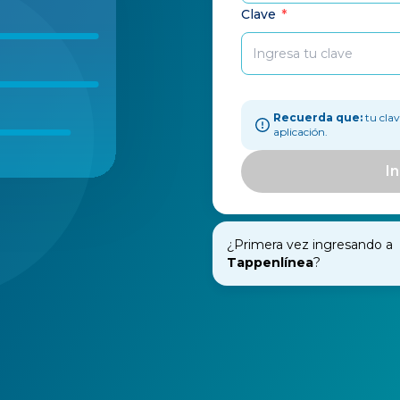
Clave
*
Recuerda que:
tu cla
aplicación.
In
¿Primera vez ingresando a
Tappenlínea
?